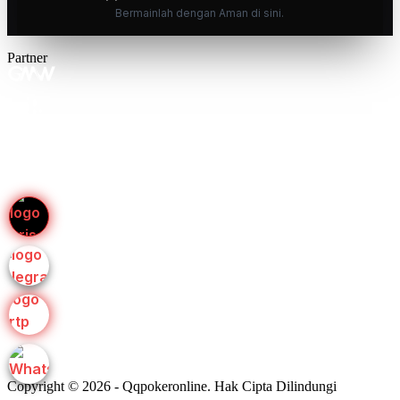
Bermainlah dengan Aman di sini.
Partner
Copyright © 2026 - Qqpokeronline. Hak Cipta Dilindungi