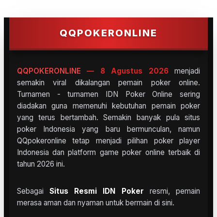
QQPOKERONLINE
QQPOKERONLINE
— 8 Agustus 2026
menjadi
semakin viral dikalangan pemain poker online.
Turnamen - turnamen IDN Poker Online sering
diadakan guna memenuhi kebutuhan pemain poker
yang terus bertambah. Semakin banyak pula situs
poker Indonesia yang baru bermunculan, namun
QQpokeronline tetap menjadi pilihan poker player
Indonesia dan platform game poker online terbaik di
tahun 2026 ini.
Sebagai
Situs Resmi IDN Poker
resmi, pemain
merasa aman dan nyaman untuk bermain di sini.