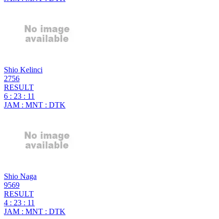
Shio Kelinci
2756
RESULT
6
:
23
:
10
JAM : MNT : DTK
Shio Naga
9569
RESULT
4
:
23
:
10
JAM : MNT : DTK