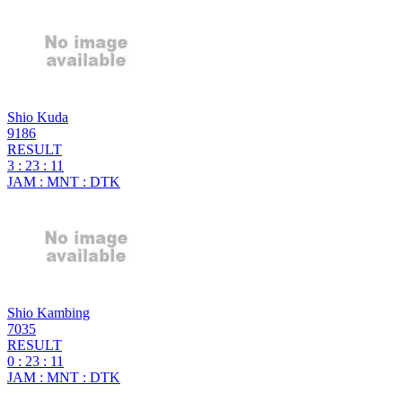
Shio Kuda
9186
RESULT
3
:
23
:
10
JAM : MNT : DTK
Shio Kambing
7035
RESULT
0
:
23
:
10
JAM : MNT : DTK