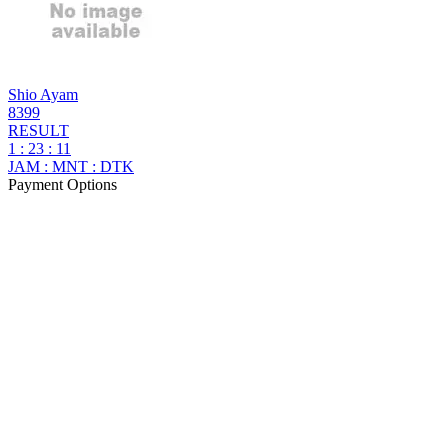
Shio Ayam
8399
RESULT
1
:
23
:
10
JAM : MNT : DTK
Payment Options