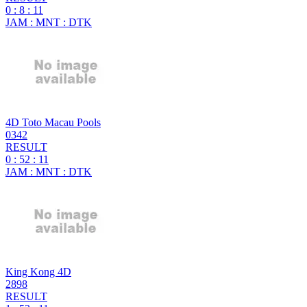
0
:
8
:
10
JAM : MNT : DTK
4D Toto Macau Pools
0342
RESULT
0
:
52
:
10
JAM : MNT : DTK
King Kong 4D
2898
RESULT