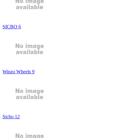
SICBO 6
Winzo Wheels 9
Sicbo 12