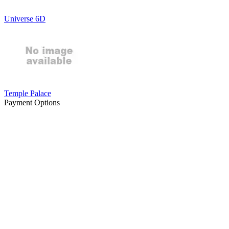
Universe 6D
Temple Palace
Payment Options