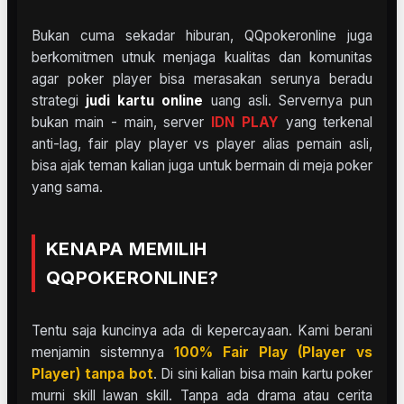
Bukan cuma sekadar hiburan, QQpokeronline juga
berkomitmen utnuk menjaga kualitas dan komunitas
agar poker player bisa merasakan serunya beradu
strategi
judi kartu online
uang asli. Servernya pun
bukan main - main, server
IDN PLAY
yang terkenal
anti-lag, fair play player vs player alias pemain asli,
bisa ajak teman kalian juga untuk bermain di meja poker
yang sama.
KENAPA MEMILIH
QQPOKERONLINE?
Tentu saja kuncinya ada di kepercayaan. Kami berani
menjamin sistemnya
100% Fair Play (Player vs
Player) tanpa bot
. Di sini kalian bisa main kartu poker
murni skill lawan skill. Tanpa ada drama atau cerita