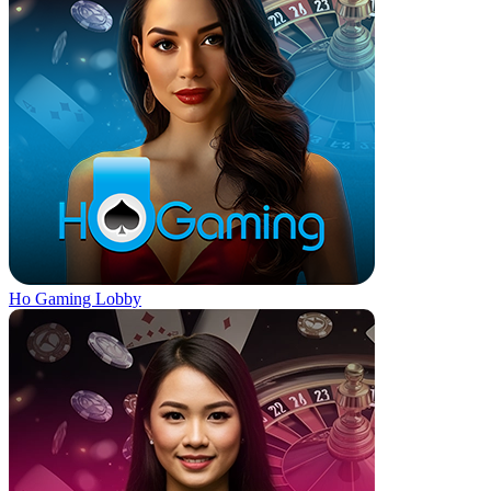
Ho Gaming Lobby