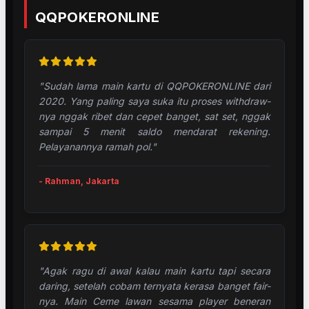
QQPOKERONLINE
"Sudah lama main kartu di QQPOKERONLINE dari
2020. Yang paling saya suka itu proses withdraw-
nya nggak ribet dan cepet banget, sat set, nggak
sampai 5 menit saldo mendarat rekening.
Pelayanannya ramah pol."
- Rahman, Jakarta
"Agak ragu di awal kalau main kartu tapi secara
daring, setelah cobam ternyata kerasa banget fair-
nya. Main Ceme lawan sesama player beneran