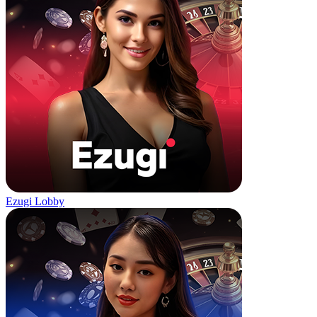
Ezugi Lobby