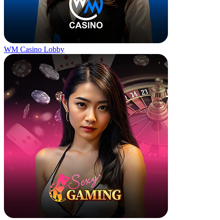
WM Casino Lobby