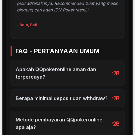
picu adrenalinnya. Recommended buat yang masih
bingung cari agen IDN Poker resmi."
- Bejo, Bali
FAQ - PERTANYAAN UMUM
Apakah QQpokeronline aman dan
terpercaya?
Berapa minimal deposit dan withdraw?
Metode pembayaran QQpokeronline
apa aja?