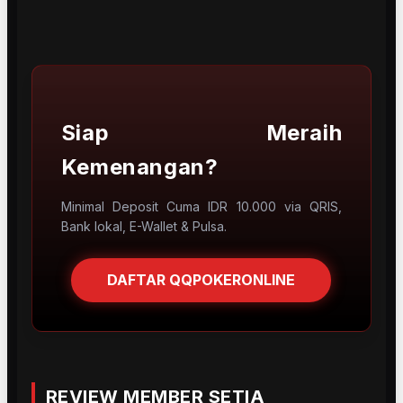
Siap Meraih
Kemenangan?
Minimal Deposit Cuma IDR 10.000 via QRIS,
Bank lokal, E-Wallet & Pulsa.
DAFTAR QQPOKERONLINE
REVIEW MEMBER SETIA