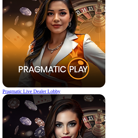
Pragmatic Live Dealer Lobby