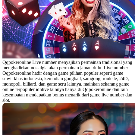
Qqpokeronline Live number menyajikan permainan tradisional yang
menghadirkan nostalgia akan permainan jaman dulu. Live number
Qqpokeronline hadir dengan game pilihan populer seperti game
suwit khas indonesia, kemudian gongball, samgong, roulette, 24D,
monopoli, billiard, dan game seru lainnya. mainkan sekarang game
online terpopuler idnlive lainnya hanya di Qqpokeronline dan raih
kesempatan mendapatkan bonus menarik dari game live number dan
slot.