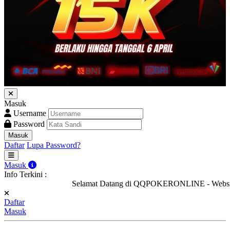
Masuk
Username
Password
Masuk
Daftar
Lupa Password?
Masuk
Info Terkini :
Selamat Datang di QQPOKERONLINE - Website Resmi Berm
Daftar
Masuk