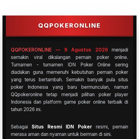
QQPOKERONLINE
QQPOKERONLINE
— 9 Agustus 2026
menjadi
semakin viral dikalangan pemain poker online.
Turnamen - turnamen IDN Poker Online sering
diadakan guna memenuhi kebutuhan pemain poker
yang terus bertambah. Semakin banyak pula situs
poker Indonesia yang baru bermunculan, namun
QQpokeronline tetap menjadi pilihan poker player
Indonesia dan platform game poker online terbaik di
tahun 2026 ini.
Sebagai
Situs Resmi IDN Poker
resmi, pemain
merasa aman dan nyaman untuk bermain di sini.